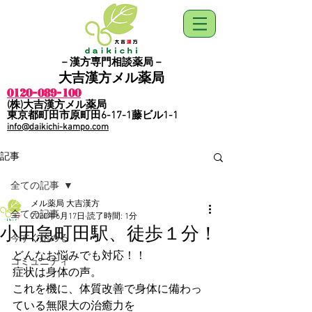
－漢方専門相談薬局－
​大吉漢方メル薬局
0120-089-100
​(株)大吉漢方メル薬局
​東京都町田市原町田6-17-1藤ビル1-1
info@daikichi-kampo.com
記事
全ての記事
メル薬局 大吉漢方
全ての記事
2020年6月17日
読了時間: 1分
小田急町田駅、徒歩１分！
今すぐ始める
どんなお悩みでも対応！！
コミュニティ
症状は身体の声。
これを機に、体質改善で身体に備わっ
ている無限大の治癒力を