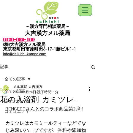
－漢方専門相談薬局－
​大吉漢方メル薬局
0120-089-100
​(株)大吉漢方メル薬局
​東京都町田市原町田6-17-1藤ビル1-1
info@daikichi-kampo.com
記事
全ての記事
メル薬局 大吉漢方
全ての記事
2022年4月24日
読了時間: 1分
花の入浴剤-カミツレ-
今すぐ始める
RENGEDOさんとのコラボ商品第2弾！
コミュニティ
カミツレはカモミールティーなどでな
じみ深いハーブですが、香料や添加物