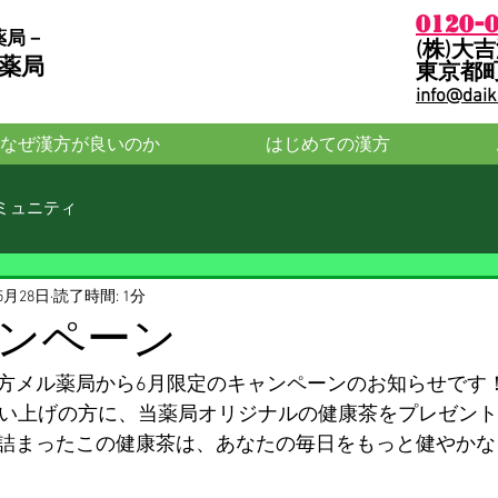
0120-
薬局－
​(株)
ル薬局
​東京都
info@daik
なぜ漢方が良いのか
はじめての漢方
ミュニティ
5月28日
読了時間: 1分
ンペーン
方メル薬局から6月限定のキャンペーンのお知らせです
買い上げの方に、当薬局オリジナルの健康茶をプレゼン
詰まったこの健康茶は、あなたの毎日をもっと健やかな