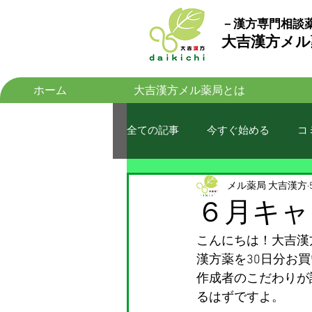
－漢方専門相談
​大吉漢方メ
ホーム
大吉漢方メル薬局とは
全ての記事
今すぐ始める
コ
メル薬局 大吉漢方
６月キャ
こんにちは！大吉漢
漢方薬を30日分お
作成者のこだわりが
るはずですよ。