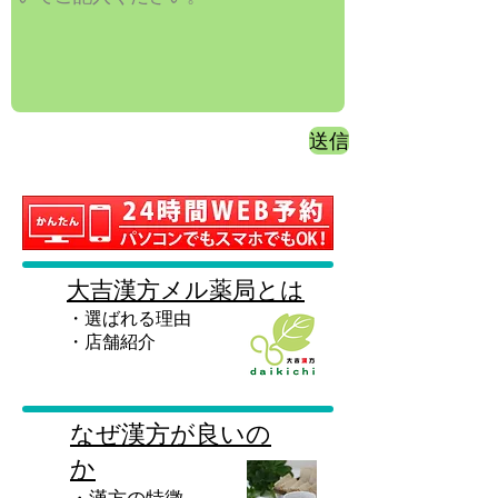
送信
大吉漢方メル薬局とは
・選ばれる理由
​・店舗紹介
なぜ漢方が良いの
か