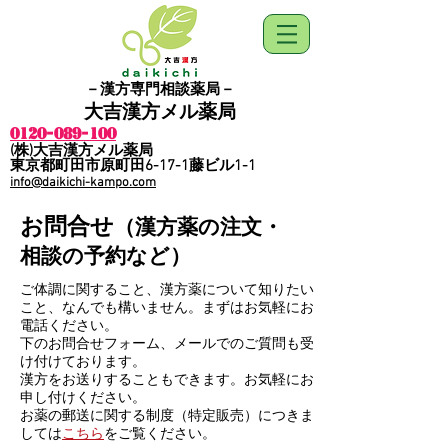
－漢方専門相談薬局－
​大吉漢方メル薬局
0120-089-100
​(株)大吉漢方メル薬局
​東京都町田市原町田6-17-1藤ビル1-1
info@daikichi-kampo.com
​お問合せ
（漢方薬の注文・
相談の予約など）
ご体調に関すること、漢方薬について知りたい
こと、なんでも構いません。まずはお気軽にお
電話ください。
​下のお問合せフォーム、メールでのご質問も受
け付けております。
​​漢方をお送りすることもできます。お気軽にお
申し付けください。
お薬の郵送に関する制度（特定販売）につきま
しては
こちら
をご覧ください。